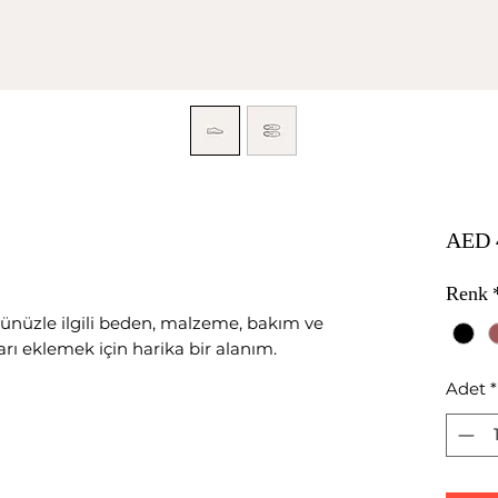
AED 
Renk
ünüzle ilgili beden, malzeme, bakım ve
ları eklemek için harika bir alanım.
Adet
*