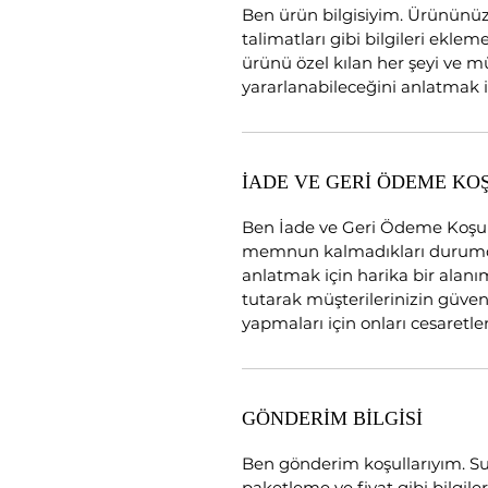
Ben ürün bilgisiyim. Ürününüz
talimatları gibi bilgileri ekle
ürünü özel kılan her şeyi ve m
yararlanabileceğini anlatmak 
İADE VE GERİ ÖDEME KO
Ben İade ve Geri Ödeme Koşul
memnun kalmadıkları durumda
anlatmak için harika bir alanım
tutarak müşterilerinizin güveni
yapmaları için onları cesaretlen
GÖNDERİM BİLGİSİ
Ben gönderim koşullarıyım. S
paketleme ve fiyat gibi bilgile